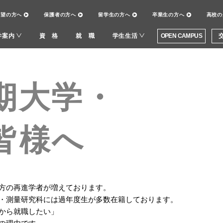
希望の方へ
保護者の方へ
留学生の方へ
卒業生の方へ
高校の
OPEN CAMPUS
学案内
資 格
就 職
学生生活
期大学・
皆様へ
方の再進学者が増えております。
・測量研究科には過年度生が多数在籍しております。
から就職したい」