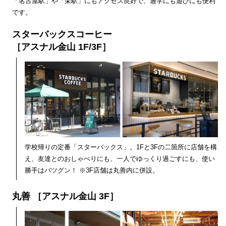
「名古屋駅」や「栄駅」にもアクセス良好で、通学にも遊びにも便利
です。
スターバックスコーヒー
［アスナル金山 1F/3F］
学校帰りの定番「スターバックス」。1Fと3Fの二箇所に店舗を構
え、友達とのおしゃべりにも、一人でゆっくり過ごすにも、使い
勝手はバツグン！ ※3F店舗は丸善内に併設。
丸善 ［アスナル金山 3F］