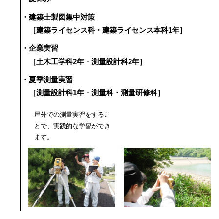
・建築士製図集中対策
［建築ライセンス科・建築ライセンス本科1年］
・企業実習
［土木工学科2年・測量設計科2年］
・夏季測量実習
［測量設計科1年・測量科・測量研修科］
屋外での測量実習をするこ
とで、実践的な学習ができ
ます。