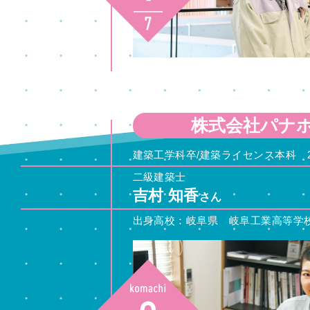
株式会社パナ
建築工学科卒/建築ライセンス本科 2
二級建築士
吉村 知香
さん
出身高校：岐阜県 岐阜工業高等学