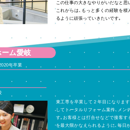
この仕事の大きなやりがいだなと思
これからは､もっと多くの経験を積
るように頑張っていきたいです｡
ホーム愛岐
020年卒業
校
東工専を卒業して２年目になります
してトータルリフォーム案件､メン
す｡お客様とは打合せなどで接客す
を最大限かなえられるように､毎日