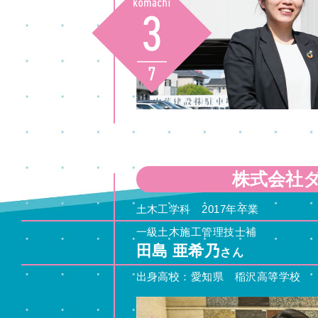
株式会社
土木工学科 2017年卒業
一級土木施工管理技士補
田島 亜希乃
さん
出身高校：愛知県 稲沢高等学校