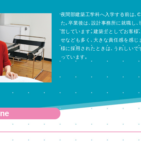
夜間部建築工学科へ入学する前は､
た｡卒業後は､設計事務所に就職し
営しています｡建築士としてお客様
せなども多く､大きな責任感を感じ
様に採用されたときは､うれしいで
っています｡
ene