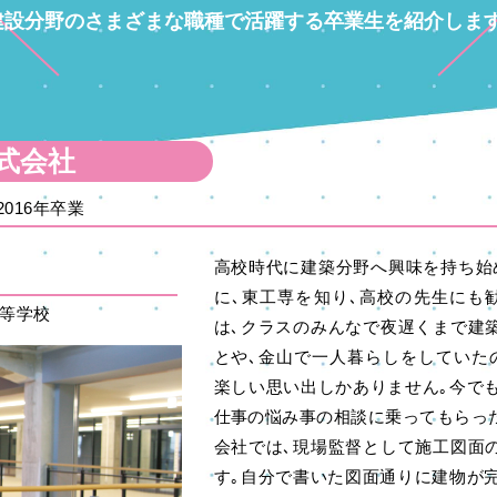
建設分野のさまざまな職種で活躍する卒業生を紹介します
式会社
016年卒業
高校時代に建築分野へ興味を持ち始
に､東工専を知り､高校の先生にも
高等学校
は､クラスのみんなで夜遅くまで建
とや､金山で一人暮らしをしていた
楽しい思い出しかありません｡今で
仕事の悩み事の相談に乗ってもらっ
会社では､現場監督として施工図面
す｡自分で書いた図面通りに建物が