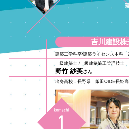
吉川建設株
建築工学科卒/建築ライセンス本科 2
一級建築士 /一級建築施工管理技士
野竹 紗英
さん
出身高校：長野県 飯田OIDE長姫