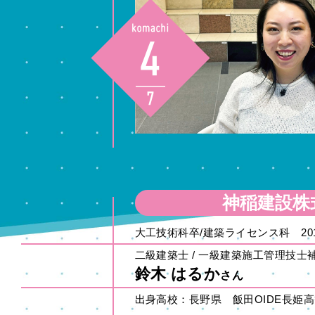
神稲建設株
大工技術科卒/建築ライセンス科 20
二級建築士 / 一級建築施工管理技士
鈴木 はるか
さん
出身高校：長野県 飯田OIDE長姫