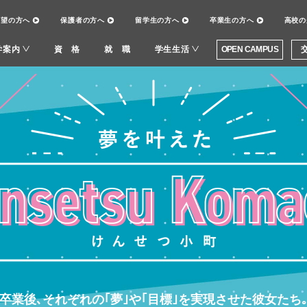
希望の方へ
保護者の方へ
留学生の方へ
卒業生の方へ
高校の
OPEN CAMPUS
学案内
資 格
就 職
学生生活
卒業後､それぞれの｢夢｣や｢目標｣を実現させた彼女たち