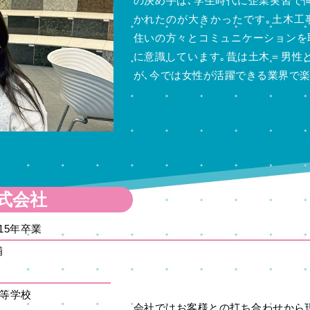
の決め手は､学生時代に企業実習で
かれたのが大きかったです｡土木工
住いの方々とコミュニケーションを
に意識しています｡昔は土木＝男性
が､今では女性が活躍できる業界で楽
式会社
15年卒業
補
高等学校
会社ではお客様との打ち合わせから