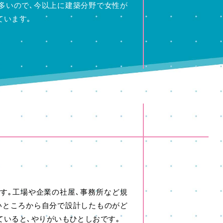
多いので､今以上に建築分野で女性が
ています｡
す｡工場や企業の社屋､事務所など規
いところから自分で設計したものがど
ていると､やりがいもひとしおです｡