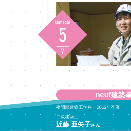
neuf建築
夜間部建築工学科 2012年卒業
二級建築士
近藤 亜矢子
さん