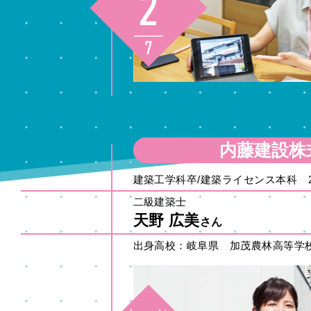
内藤建設株
建築工学科卒/建築ライセンス本科 2
二級建築士
天野 広美
さん
出身高校：岐阜県 加茂農林高等学